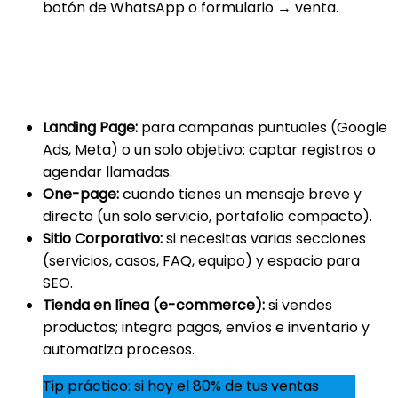
botón de WhatsApp o formulario → venta.
Elige el tipo de sitio web según tu
objetivo
Landing Page:
para campañas puntuales (Google
Ads, Meta) o un solo objetivo: captar registros o
agendar llamadas.
One-page:
cuando tienes un mensaje breve y
directo (un solo servicio, portafolio compacto).
Sitio Corporativo:
si necesitas varias secciones
(servicios, casos, FAQ, equipo) y espacio para
SEO.
Tienda en línea (e-commerce):
si vendes
productos; integra pagos, envíos e inventario y
automatiza procesos.
Tip práctico: si hoy el 80% de tus ventas