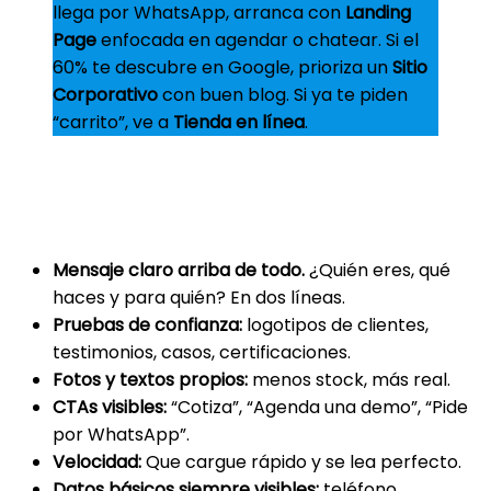
llega por WhatsApp, arranca con
Landing
Page
enfocada en agendar o chatear. Si el
60% te descubre en Google, prioriza un
Sitio
Corporativo
con buen blog. Si ya te piden
“carrito”, ve a
Tienda en línea
.
Qué debe tener un sitio web que sí
convierte
Mensaje claro arriba de todo.
¿Quién eres, qué
haces y para quién? En dos líneas.
Pruebas de confianza:
logotipos de clientes,
testimonios, casos, certificaciones.
Fotos y textos propios:
menos stock, más real.
CTAs visibles:
“Cotiza”, “Agenda una demo”, “Pide
por WhatsApp”.
Velocidad:
Que cargue rápido y se lea perfecto.
Datos básicos siempre visibles:
teléfono,