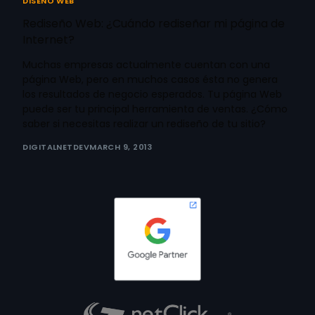
DISEÑO WEB
Rediseño Web: ¿Cuándo rediseñar mi página de
Internet?
Muchas empresas actualmente cuentan con una
página Web, pero en muchos casos ésta no genera
los resultados de negocio esperados. Tu página Web
puede ser tu principal herramienta de ventas. ¿Cómo
saber si necesitas realizar un rediseño de tu sitio?
DIGITALNETDEV
MARCH 9, 2013